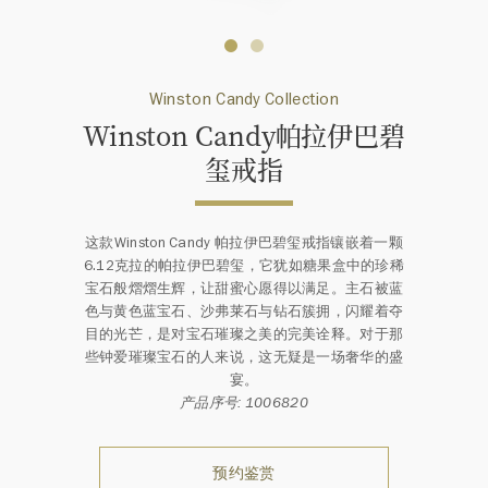
Winston Candy Collection
Winston Candy帕拉伊巴碧
玺戒指
这款Winston Candy 帕拉伊巴碧玺戒指镶嵌着一颗
6.12克拉的帕拉伊巴碧玺，它犹如糖果盒中的珍稀
宝石般熠熠生辉，让甜蜜心愿得以满足。主石被蓝
色与黄色蓝宝石、沙弗莱石与钻石簇拥，闪耀着夺
目的光芒，是对宝石璀璨之美的完美诠释。对于那
些钟爱璀璨宝石的人来说，这无疑是一场奢华的盛
宴。
产品序号: 1006820
预约鉴赏