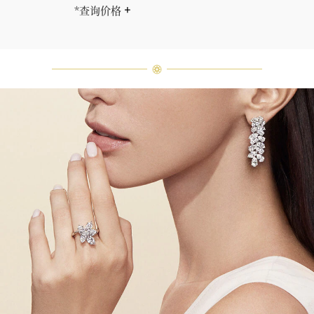
*查询价格
海瑞∙温斯顿先生曾经说过：“世间没
有两颗相同的钻石。” 海瑞温斯顿的
每一件高级珠宝作品也是如此：每个
宝石皆与众不同而采用独特镶嵌方
式，重量和宝石的等级亦不尽相同。
如有疑问，敬请咨询客户服务。