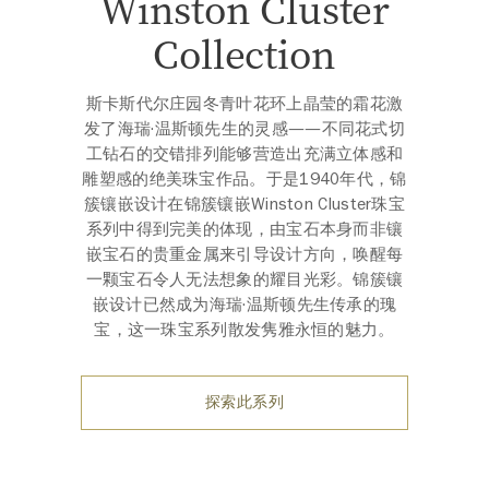
Winston Cluster
Collection
斯卡斯代尔庄园冬青叶花环上晶莹的霜花激
发了海瑞·温斯顿先生的灵感——不同花式切
工钻石的交错排列能够营造出充满立体感和
雕塑感的绝美珠宝作品。于是1940年代，锦
簇镶嵌设计在锦簇镶嵌Winston Cluster珠宝
系列中得到完美的体现，由宝石本身而非镶
嵌宝石的贵重金属来引导设计方向，唤醒每
一颗宝石令人无法想象的耀目光彩。锦簇镶
嵌设计已然成为海瑞·温斯顿先生传承的瑰
宝，这一珠宝系列散发隽雅永恒的魅力。
探索此系列