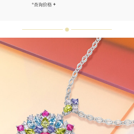
*查询价格
海瑞∙温斯顿先生曾经说过：“世间没
有两颗相同的钻石。” 海瑞温斯顿的
每一件高级珠宝作品也是如此：每个
宝石皆与众不同而采用独特镶嵌方
式，重量和宝石的等级亦不尽相同。
如有疑问，敬请咨询客户服务。