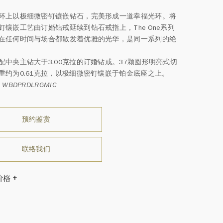
环上以极细微密钉镶嵌钻石，完美形成一道幸福光环。将
钉镶嵌工艺由订婚钻戒延续到钻石戒指上，The One系列
在任何时间与场合都散发着优雅的光华，是同一系列的绝
配中央主钻大于3.00克拉的订婚钻戒。37颗圆形明亮式切
重约为0.61克拉，以极细微密钉镶嵌于铂金底座之上。
WBDPRDLRGMIC
预约鉴赏
联络我们
价格
尺寸而相应调整。
温斯顿先生曾经说过：“世间没有两颗相同的钻石。” 海瑞温斯
一件高级珠宝作品也是如此：每个宝石皆与众不同而采用独