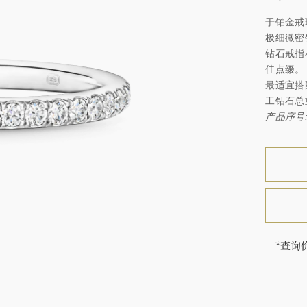
于铂金戒
极细微密
钻石戒指
佳点缀。
最适宜搭
工钻石总
产品序号: 
*查询
售价因
海瑞∙
顿的每