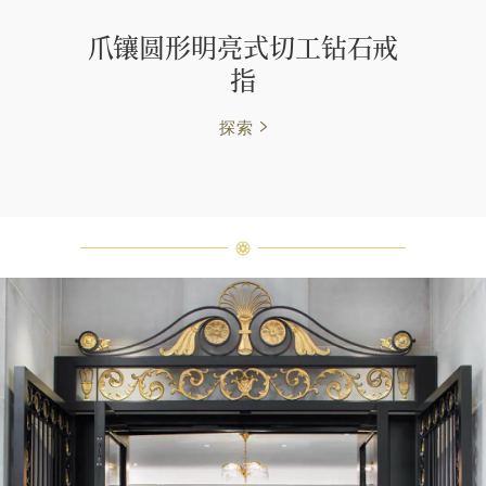
爪镶圆形明亮式切工钻石戒
指
探索