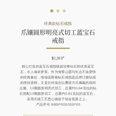
经典款钻石戒指
爪镶圆形明亮式切工蓝宝石
戒指
$7,200
*
精心打造的蓝宝石戒指镶嵌珍稀钻石和优质蓝宝
石，令人魂牵梦萦。作为海誓山盟与矢志不渝爱情
的经典象征，海瑞温斯顿钻石戒指是品牌订婚钻戒
的绝佳搭档，又是任何场合以叠搭方式佩戴的指间
点缀。13颗圆形明亮式切工，总重约0.64克拉的钻
石搭配13颗圆形切工，总重约0.81克拉的蓝宝石，
采用爪镶工艺悉心镶嵌于铂金底座之上。
产品序号: WBSPRDS05SP05