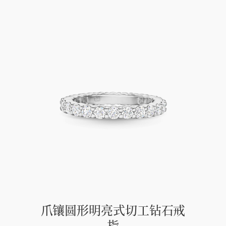
爪镶圆形明亮式切工钻石戒
指