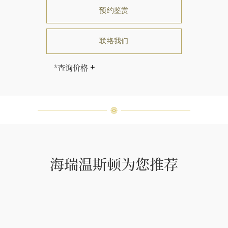
预约鉴赏
联络我们
*查询价格
售价因尺寸而相应调整。
海瑞∙温斯顿先生曾经说过：“世间没
有两颗相同的钻石。” 海瑞温斯顿的
每一件高级珠宝作品也是如此：每个
宝石皆与众不同而采用独特镶嵌方
式，重量和宝石的等级亦不尽相同。
如有疑问，敬请咨询客户服务。
海瑞温斯顿为您推荐