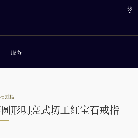
服务
钻石戒指
镶圆形明亮式切工红宝石戒指
*