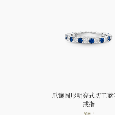
爪镶圆形明亮式切工蓝
戒指
探索