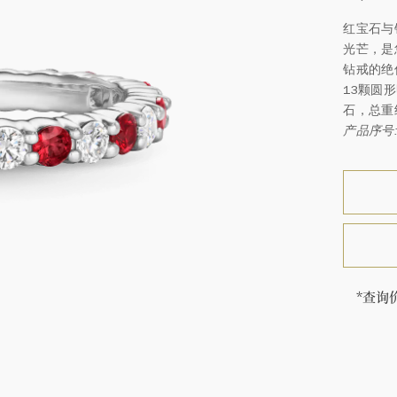
红宝石与
光芒，是
钻戒的绝
13颗圆
石，总重
产品序号: 
*查询
售价因
海瑞∙
顿的每
特镶嵌
客户服