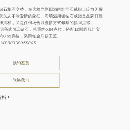
钻石相互交替，在这枚光彩四溢的红宝石戒指上绽放闪耀
您矢志不渝爱情的象征。海瑞温斯顿钻石戒指是品牌订婚
佳搭档，又是任何场合以叠搭方式佩戴的指间点缀。
形明亮式切工钻石，总重约0.64克拉，搭配13颗圆形红宝
约0.81克拉，采用铂金爪镶工艺。
WBRPRDS05SP05
预约鉴赏
联络我们
价格
尺寸而相应调整。
温斯顿先生曾经说过：“世间没有两颗相同的钻石。” 海瑞温斯
一件高级珠宝作品也是如此：每个宝石皆与众不同而采用独
方式，重量和宝石的等级亦不尽相同。如有疑问，敬请咨询
务。