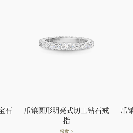
宝石
爪镶圆形明亮式切工钻石戒
爪
指
探索