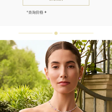
*查询价格
海瑞∙温斯顿先生曾经说过：“世间没
有两颗相同的钻石。” 海瑞温斯顿的
每一件高级珠宝作品也是如此：每个
宝石皆与众不同而采用独特镶嵌方
式，重量和宝石的等级亦不尽相同。
如有疑问，敬请咨询客户服务。