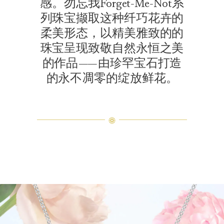
感。勿忘我Forget-Me-Not系
列珠宝撷取这种纤巧花卉的
柔美形态，以精美雅致的的
珠宝呈现致敬自然永恒之美
的作品——由珍罕宝石打造
的永不凋零的绽放鲜花。