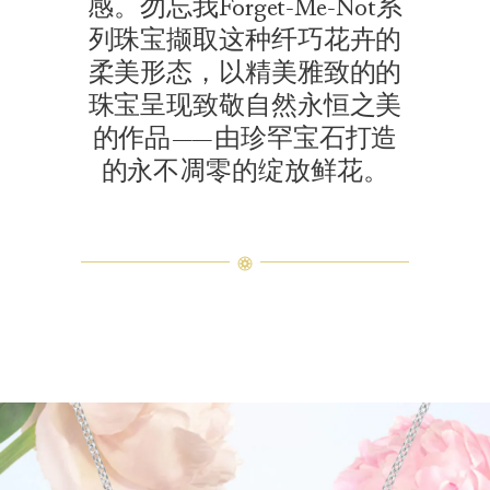
感。勿忘我Forget-Me-Not系
列珠宝撷取这种纤巧花卉的
柔美形态，以精美雅致的的
珠宝呈现致敬自然永恒之美
的作品——由珍罕宝石打造
的永不凋零的绽放鲜花。