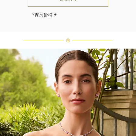
*查询价格
海瑞∙温斯顿先生曾经说过：“世间没
有两颗相同的钻石。” 海瑞温斯顿的
每一件高级珠宝作品也是如此：每个
宝石皆与众不同而采用独特镶嵌方
式，重量和宝石的等级亦不尽相同。
如有疑问，敬请咨询客户服务。