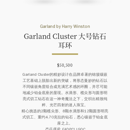
Garland by Harry Winston
Garland Cluster 大号钻石
耳⁠环
$50,500
Garland Cluster的精妙设计在品牌卓著的锦簇镶嵌
工艺基础上脱胎出新的突破，将形态曼妙的钻石以
不同镶嵌角度组合成充满艺术感的环圈，并尽可能
地减少铂金底座的显现。水滴形、榄尖形与圆形明
亮式切工钻石在这一神奇魔法之下，交织出精致纯
粹、光芒四射的迷人珠宝。
精心挑选的2颗榄尖形、8颗水滴形和12颗圆形明亮
式切工、重约4.70克拉的钻石，悉心镶嵌于铂金底
座之上。
产品序号: EADPCLLGOC