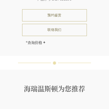
预约鉴赏
联络我们
*查询价格
海瑞∙温斯顿先生曾经说过：“世间没
有两颗相同的钻石。” 海瑞温斯顿的
每一件高级珠宝作品也是如此：每个
宝石皆与众不同而采用独特镶嵌方
式，重量和宝石的等级亦不尽相同。
如有疑问，敬请咨询客户服务。
海瑞温斯顿为您推荐