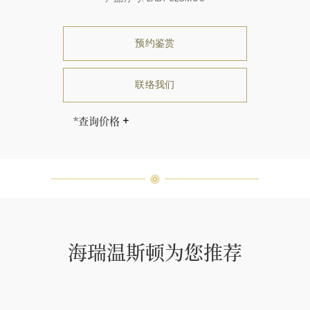
预约鉴赏
联络我们
*查询价格
海瑞∙温斯顿先生曾经说过：“世间没
有两颗相同的钻石。” 海瑞温斯顿的
每一件高级珠宝作品也是如此：每个
宝石皆与众不同而采用独特镶嵌方
式，重量和宝石的等级亦不尽相同。
如有疑问，敬请咨询客户服务。
海瑞温斯顿为您推荐