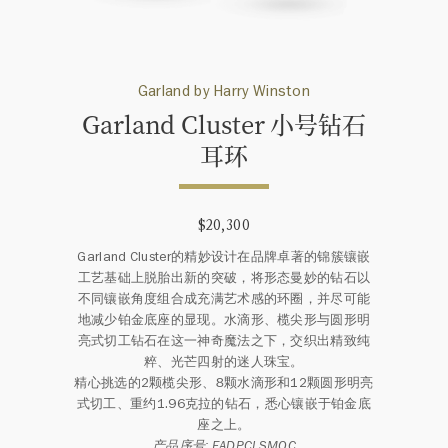
Garland by Harry Winston
Garland Cluster 小号钻石
耳环
$20,300
Garland Cluster的精妙设计在品牌卓著的锦簇镶嵌
工艺基础上脱胎出新的突破，将形态曼妙的钻石以
不同镶嵌角度组合成充满艺术感的环圈，并尽可能
地减少铂金底座的显现。水滴形、榄尖形与圆形明
亮式切工钻石在这一神奇魔法之下，交织出精致纯
粹、光芒四射的迷人珠宝。
精心挑选的2颗榄尖形、8颗水滴形和12颗圆形明亮
式切工、重约1.96克拉的钻石，悉心镶嵌于铂金底
座之上。
产品序号: EADPCLSMOC