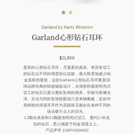
Garland by Harry Winston
Garland心形钻石耳环
$21,800
柔美的心形钻石耳环，尽显爱的真谛。将异形切工
的钻石以不同的维度加以连接，最大限度地减少铂
金底座的显现，这款Garland心型钻石耳环重新演
绎品牌经典的锦簇镶嵌设计，水滴形和圆形明亮式
切工的钻石凸显出整款坠饰的精美、华丽与璀璨光
泽。无论与同款坠饰搭配或只是单独佩戴，这款华
美精致的浪漫耳环作为高级珠宝都会在各种不同的
场合吸引众人的目光。
12颗水滴形和22颗圆形明亮式切工、重约2.05克
拉的钻石，悉心镶嵌于铂金底座之上。
产品序号: EADPHSSMOC