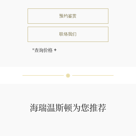
预约鉴赏
联络我们
*查询价格
海瑞∙温斯顿先生曾经说过：“世间没
有两颗相同的钻石。” 海瑞温斯顿的
每一件高级珠宝作品也是如此：每个
宝石皆与众不同而采用独特镶嵌方
式，重量和宝石的等级亦不尽相同。
如有疑问，敬请咨询客户服务。
海瑞温斯顿为您推荐