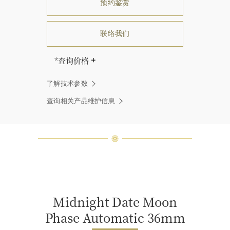
预约鉴赏
联络我们
*查询价格
海瑞∙温斯顿先生曾经说过：“世间没
了解技术参数
有两颗相同的钻石。” 海瑞温斯顿的
每一件高级珠宝作品也是如此：每个
查询相关产品维护信息
宝石皆与众不同而采用独特镶嵌方
式，重量和宝石的等级亦不尽相同。
如有疑问，敬请咨询客户服务。
Midnight Date Moon
Phase Automatic 36mm