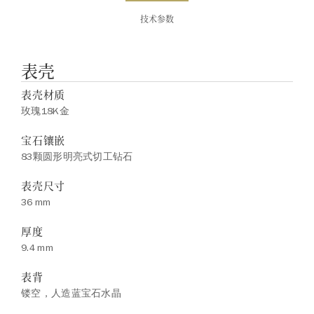
技术参数
表壳
表壳材质
玫瑰18K金
宝石镶嵌
83颗圆形明亮式切工钻石
表壳尺寸
36 mm
厚度
9.4 mm
表背
镂空，人造蓝宝石水晶