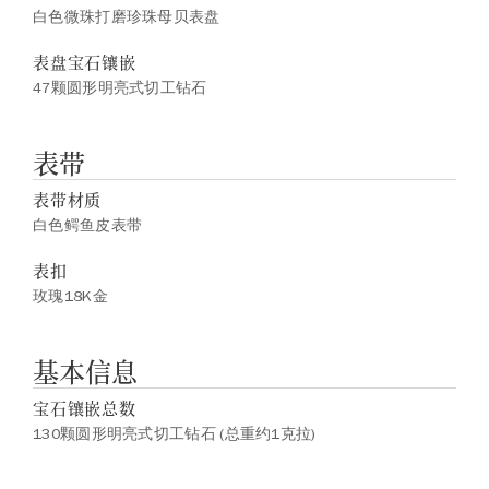
白色微珠打磨珍珠母贝表盘
表盘宝石镶嵌
47颗圆形明亮式切工钻石
表带
表带材质
白色鳄鱼皮表带
表扣
玫瑰18K金
基本信息
宝石镶嵌总数
130颗圆形明亮式切工钻石 (总重约1克拉)