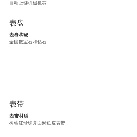
自动上链机械机芯
表盘
表盘构成
全镶嵌宝石和钻石
表带
表带材质
树莓红珍珠亮面鳄鱼皮表带