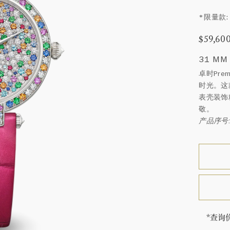
*限量款: 
$59,60
31 MM
卓时Pre
时光。这
表壳装饰
敬。
产品序号:
*查询