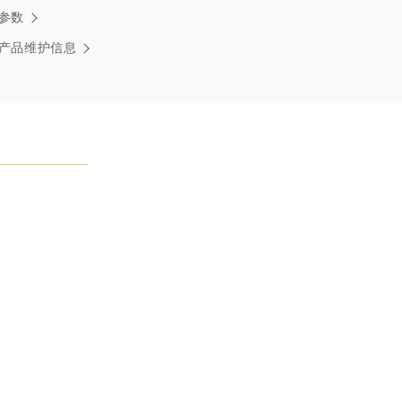
温斯顿先生曾经说过：“世间没有两颗相同的钻石。” 海瑞温斯
参数
一件高级珠宝作品也是如此：每个宝石皆与众不同而采用独
方式，重量和宝石的等级亦不尽相同。如有疑问，敬请咨询
产品维护信息
务。