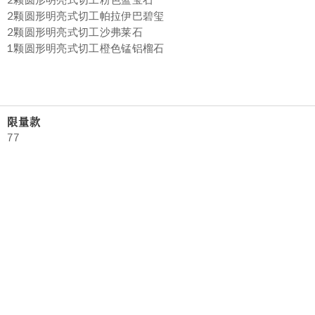
2颗圆形明亮式切工粉色蓝宝石
2颗圆形明亮式切工帕拉伊巴碧玺
2颗圆形明亮式切工沙弗莱石
1颗圆形明亮式切工橙色锰铝榴石
限量款
77