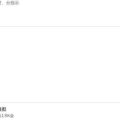
时、分指示
表扣
白18K金