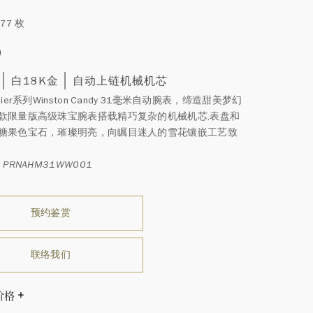
77 枚
0
白18K金
自动上链机械机芯
mier系列Winston Candy 31毫米自动腕表，缔造甜美梦幻
款限量版高级珠宝腕表搭载精巧复杂的机械机芯,表盘和
糖果色宝石，璀璨明亮，向瞩目迷人的雪花镶嵌工艺致
 PRNAHM31WW001
预约鉴赏
联络我们
价格