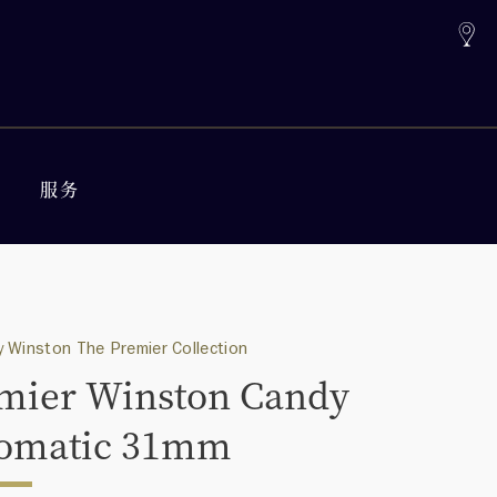
服务
 Winston The Premier Collection
mier Winston Candy
omatic 31mm