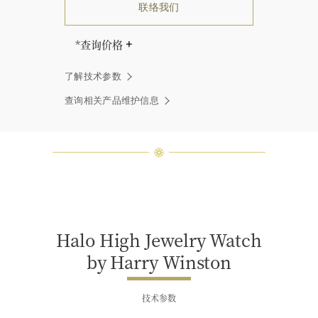
联络我们
*查询价格
海瑞∙温斯顿先生曾经说过：“世间没
了解技术参数
有两颗相同的钻石。” 海瑞温斯顿的
每一件高级珠宝作品也是如此：每个
查询相关产品维护信息
宝石皆与众不同而采用独特镶嵌方
式，重量和宝石的等级亦不尽相同。
如有疑问，敬请咨询客户服务。
Halo High Jewelry Watch
by Harry Winston
技术参数