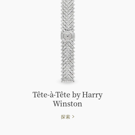
Tête-à-Tête by Harry
Winston
探索