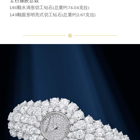
宝石镶嵌总数
180颗水滴形切工钻石(总重约74.04克拉)
149颗圆形明亮式切工钻石(总重约2.67克拉)