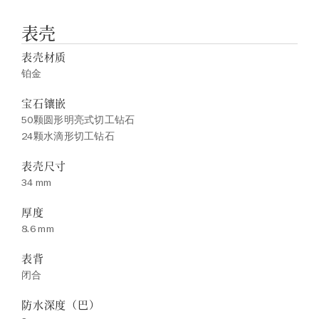
表壳
表壳材质
铂金
宝石镶嵌
50颗圆形明亮式切工钻石
24颗水滴形切工钻石
表壳尺寸
34 mm
厚度
8.6 mm
表背
闭合
防水深度（巴）