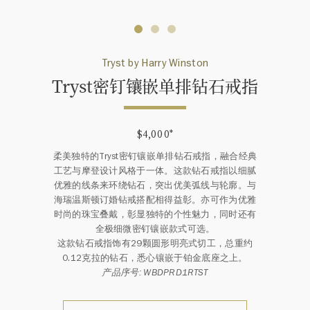
Tryst by Harry Winston
Tryst密钉镶嵌单排钻石戒指
$4,000
*
柔美独特的Tryst密钉镶嵌单排钻石戒指，融合经典
工艺与摩登设计风格于一体。这款钻石戒指以细腻
优雅的线条来环绕钻石，突出优美弧线与轮廓。与
海瑞温斯顿订婚钻戒搭配相得益彰。亦可作为优雅
时尚的珠宝叠戴，彰显独特的个性魅力，同时还有
全极细微密钉镶嵌款式可选。
这款钻石戒指饰有29颗圆形明亮式切工，总重约
0.12克拉的钻石，悉心镶嵌于铂金底座之上。
产品序号: WBDPRD1RTST