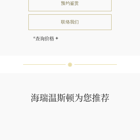
预约鉴赏
联络我们
*查询价格
售价因尺寸而相应调整。
海瑞∙温斯顿先生曾经说过：“世间没
有两颗相同的钻石。” 海瑞温斯顿的
每一件高级珠宝作品也是如此：每个
宝石皆与众不同而采用独特镶嵌方
式，重量和宝石的等级亦不尽相同。
如有疑问，敬请咨询客户服务。
海瑞温斯顿为您推荐