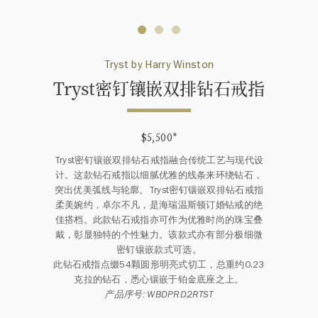
Tryst by Harry Winston
Tryst密钉镶嵌双排钻石戒指
$5,500
*
Tryst密钉镶嵌双排钻石戒指融合传统工艺与现代设
计。这款钻石戒指以细腻优雅的线条来环绕钻石，
突出优美弧线与轮廓。Tryst密钉镶嵌双排钻石戒指
柔美婉约，卓尔不凡，是海瑞温斯顿订婚钻戒的绝
佳搭档。此款钻石戒指亦可作为优雅时尚的珠宝叠
戴，彰显独特的个性魅力。该款式亦有部分极细微
密钉镶嵌款式可选。
此钻石戒指点缀54颗圆形明亮式切工，总重约0.23
克拉的钻石，悉心镶嵌于铂金底座之上。
产品序号: WBDPRD2RTST