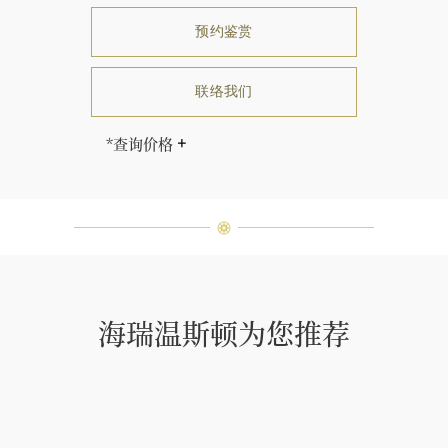
预约鉴赏
联络我们
*查询价格
售价因尺寸而相应调整。
海瑞∙温斯顿先生曾经说过：“世间没
有两颗相同的钻石。” 海瑞温斯顿的
每一件高级珠宝作品也是如此：每个
宝石皆与众不同而采用独特镶嵌方
式，重量和宝石的等级亦不尽相同。
如有疑问，敬请咨询客户服务。
海瑞温斯顿为您推荐