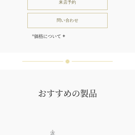
来店予約
問い合わせ
*価格について
「同じダイヤモンドはひとつとして
ありません」創始者ハリー・ウィン
ストンはそう語りました。ハリー・
ウィンストンによって厳選された最
高品質のダイヤモンド及びジェムス
トーンは、ひとつひとつが唯一無二
の個性を有する天然の素材であるた
め、同製品間においてカラットおよ
おすすめの製品
び石数、クオリティ等が僅かに異な
る場合があります。ご不明な点は、
クライアントインフォメーションま
でお問合せ下さい。