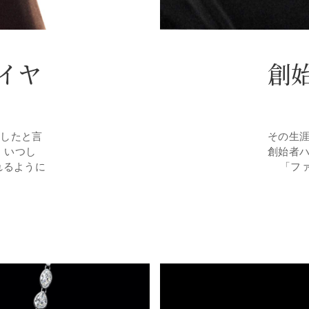
イヤ
創
有したと言
その生
、いつし
創始者
れるように
「フ