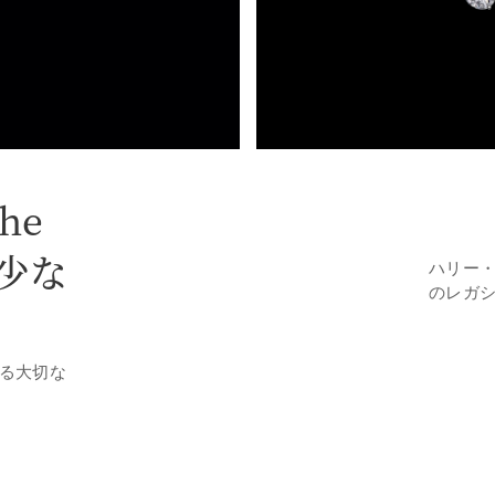
the
希少な
ハリー
のレガ
る大切な