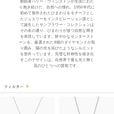
創始者ハリー・ウィンストンが生涯にわた
り抱き続けた、自然への憧れ。1950年代に
初めて製作されたひまわりをモチーフとし
たジュエリーをインスピレーション源とし
て誕生したサンフラワー・コレクションは
その名の通り、ひまわりが放つ自然な輝き
を表現しています。鮮やかなセンタースト
ーンを、厳選された8個のダイヤモンドが取
り囲み、陽の光を浴びたようなシルエット
を形作っています。完璧な対称性を描き出
すこのデザインは、自然界で最も光り輝く
花のひとつへの賛歌です。
フィルター
アイテム