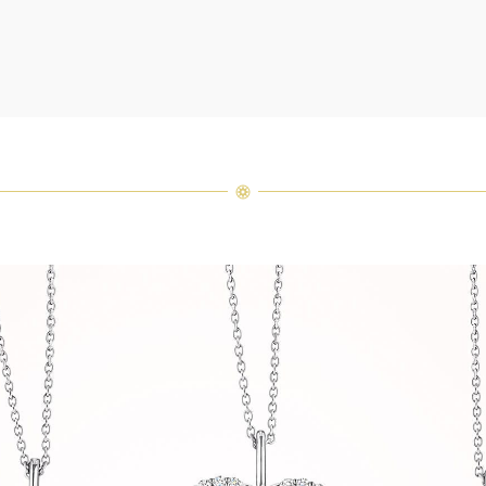
つひと
品間に
場合が
ンまで