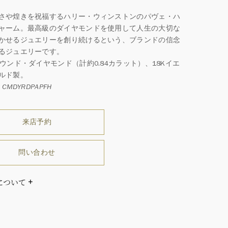
さや煌きを祝福するハリー・ウィンストンのパヴェ・ハ
ャーム。最高級のダイヤモンドを使用して人生の大切な
かせるジュエリーを創り続けるという、ブランドの信念
るジュエリーです。
ラウンド・ダイヤモンド（計約0.84カラット）、18Kイエ
ルド製。
CMDYRDPAPFH
来店予約
問い合わせ
について
ダイヤモンドはひとつとしてありません」創始者ハリー・
ストンはそう語りました。ハリー・ウィンストンによって
れた最高品質のダイヤモンド及びジェムストーンは、ひと