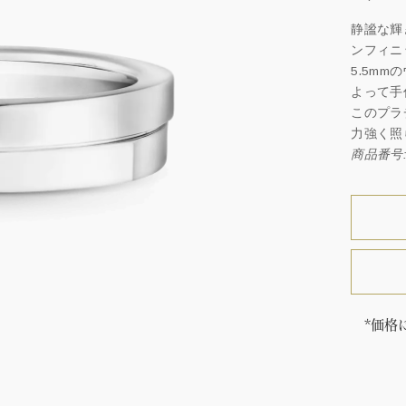
静謐な輝
ンフィニ
5.5m
よって手
このプラ
力強く照
商品番号: 
*価格
「同じ
ウィン
厳選さ