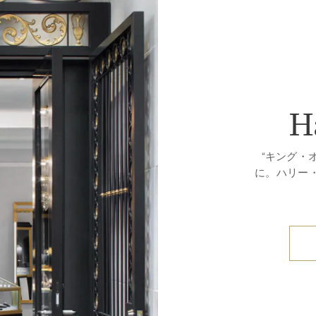
H
“キング・
に。ハリー