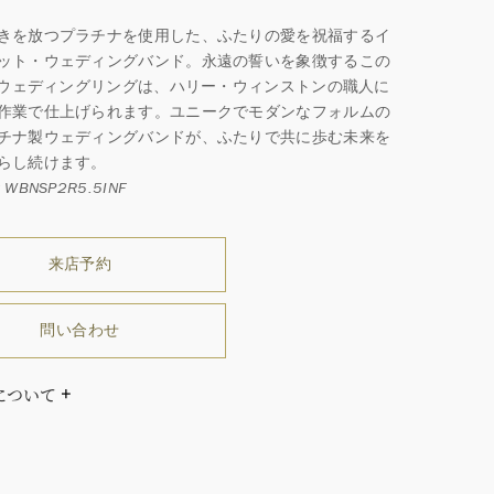
きを放つプラチナを使用した、ふたりの愛を祝福するイ
ット・ウェディングバンド。永遠の誓いを象徴するこの
mのウェディングリングは、ハリー・ウィンストンの職人に
作業で仕上げられます。ユニークでモダンなフォルムの
チナ製ウェディングバンドが、ふたりで共に歩む未来を
らし続けます。
WBNSP2R5.5INF
来店予約
問い合わせ
について
ダイヤモンドはひとつとしてありません」創始者ハリー・
ストンはそう語りました。ハリー・ウィンストンによって
れた最高品質のダイヤモンド及びジェムストーンは、ひと