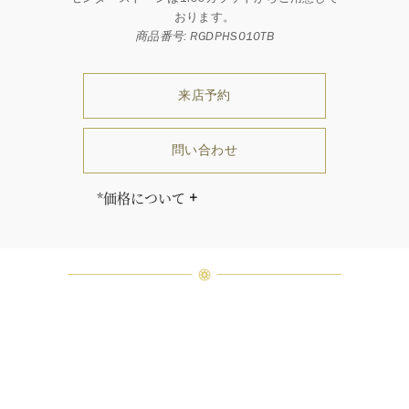
おります。
商品番号: RGDPHS010TB
来店予約
問い合わせ
*価格について
価格はセンターストーンのカラット
及びグレードにより異なります。
「同じダイヤモンドはひとつとして
ありません」創始者ハリー・ウィン
ストンはそう語りました。ハリー・
ウィンストンによって厳選された最
高品質のダイヤモンド及びジェムス
トーンは、ひとつひとつが唯一無二
の個性を有する天然の素材であるた
め、同製品間においてカラットおよ