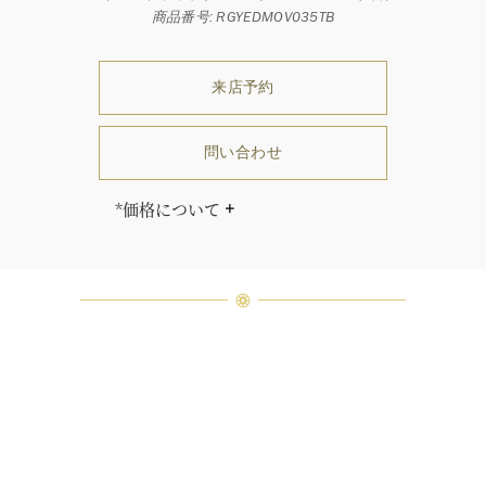
商品番号: RGYEDMOV035TB
来店予約
問い合わせ
*価格について
「同じダイヤモンドはひとつとして
ありません」創始者ハリー・ウィン
ストンはそう語りました。ハリー・
ウィンストンによって厳選された最
高品質のダイヤモンド及びジェムス
トーンは、ひとつひとつが唯一無二
の個性を有する天然の素材であるた
め、同製品間においてカラットおよ
び石数、クオリティ等が僅かに異な
る場合があります。ご不明な点は、
クライアントインフォメーションま