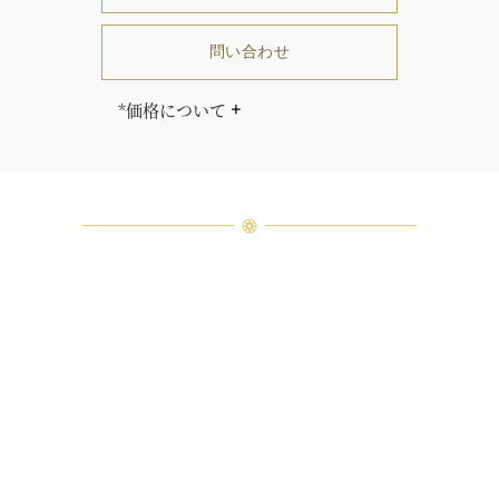
問い合わせ
*価格について
「同じダイヤモンドはひとつとして
ありません」創始者ハリー・ウィン
ストンはそう語りました。ハリー・
ウィンストンによって厳選された最
高品質のダイヤモンド及びジェムス
トーンは、ひとつひとつが唯一無二
の個性を有する天然の素材であるた
め、同製品間においてカラットおよ
び石数、クオリティ等が僅かに異な
る場合があります。ご不明な点は、
クライアントインフォメーションま
でお問合せ下さい。