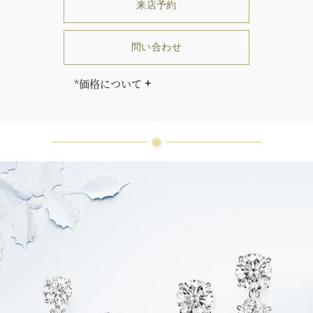
来店予約
問い合わせ
*価格について
「同じダイヤモンドはひとつとして
ありません」創始者ハリー・ウィン
ストンはそう語りました。ハリー・
ウィンストンによって厳選された最
高品質のダイヤモンド及びジェムス
トーンは、ひとつひとつが唯一無二
の個性を有する天然の素材であるた
め、同製品間においてカラットおよ
び石数、クオリティ等が僅かに異な
る場合があります。ご不明な点は、
クライアントインフォメーションま
でお問合せ下さい。