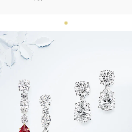
「同じダイヤモンドはひとつとして
ありません」創始者ハリー・ウィン
ストンはそう語りました。ハリー・
ウィンストンによって厳選された最
高品質のダイヤモンド及びジェムス
トーンは、ひとつひとつが唯一無二
の個性を有する天然の素材であるた
め、同製品間においてカラットおよ
び石数、クオリティ等が僅かに異な
る場合があります。ご不明な点は、
クライアントインフォメーションま
でお問合せ下さい。