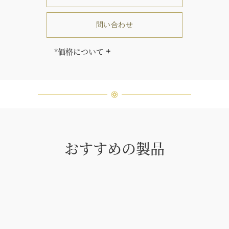
問い合わせ
*価格について
「同じダイヤモンドはひとつとして
ありません」創始者ハリー・ウィン
ストンはそう語りました。ハリー・
ウィンストンによって厳選された最
高品質のダイヤモンド及びジェムス
トーンは、ひとつひとつが唯一無二
の個性を有する天然の素材であるた
め、同製品間においてカラットおよ
おすすめの製品
び石数、クオリティ等が僅かに異な
る場合があります。ご不明な点は、
クライアントインフォメーションま
でお問合せ下さい。