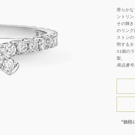
滑らかな
ントリン
その輝き
のリング
ストンの
明するタ
31個の
製。
商品番号: 
*価格
サイズ