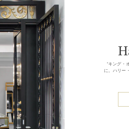
H
“キング・
に。ハリー