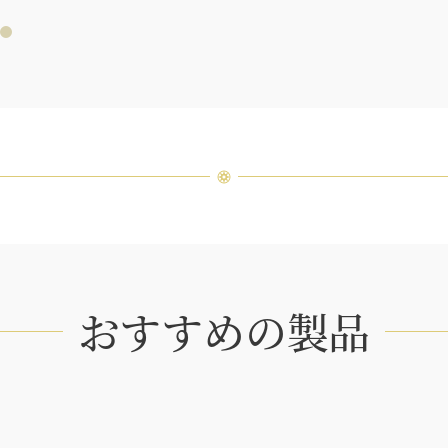
「同じ
ウィン
厳選さ
つひと
品間に
場合が
ンまで
おすすめの製品