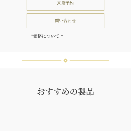
来店予約
問い合わせ
*価格について
サイズにより価格が異なります。
「同じダイヤモンドはひとつとして
ありません」創始者ハリー・ウィン
ストンはそう語りました。ハリー・
ウィンストンによって厳選された最
高品質のダイヤモンド及びジェムス
トーンは、ひとつひとつが唯一無二
の個性を有する天然の素材であるた
おすすめの製品
め、同製品間においてカラットおよ
び石数、クオリティ等が僅かに異な
る場合があります。ご不明な点は、
クライアントインフォメーションま
でお問合せ下さい。