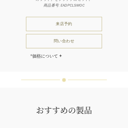
商品番号: EADPCLSMOC
来店予約
問い合わせ
*価格について
「同じダイヤモンドはひとつとして
ありません」創始者ハリー・ウィン
ストンはそう語りました。ハリー・
ウィンストンによって厳選された最
高品質のダイヤモンド及びジェムス
トーンは、ひとつひとつが唯一無二
の個性を有する天然の素材であるた
め、同製品間においてカラットおよ
おすすめの製品
び石数、クオリティ等が僅かに異な
る場合があります。ご不明な点は、
クライアントインフォメーションま