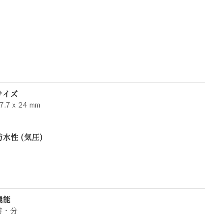
サイズ
7.7 x 24 mm
防水性 (気圧)
機能
時・分