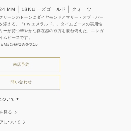
 24 MM
18Kローズゴールド
クォーツ
グリーンのトーンにダイヤモンドとマザー・オブ・パー
を添える、「HW エメラルド」。タイムピースの実用性
リーが持つ華やかな存在感の双方を兼ね備えた、エレガ
イムピースです。
EMEQHM18RR015
来店予約
問い合わせ
について
ブレスレットの長さにより異なります。
を見る
ダイヤモンドはひとつとしてありません」創始者ハリー・
ストンはそう語りました。ハリー・ウィンストンによって
アについて
れた最高品質のダイヤモンド及びジェムストーンは、ひと