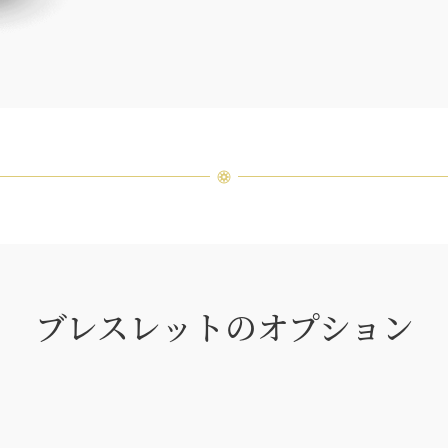
つひと
品間に
場合が
ンまで
ブレスレットのオプション