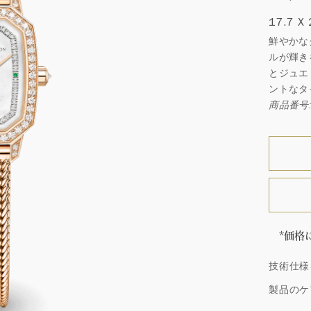
17.7 X
鮮やかな
ルが輝き
とジュエ
ントなタ
商品番号: 
*価格
価格は
技術仕様
「同じ
ウィン
製品のケ
厳選さ