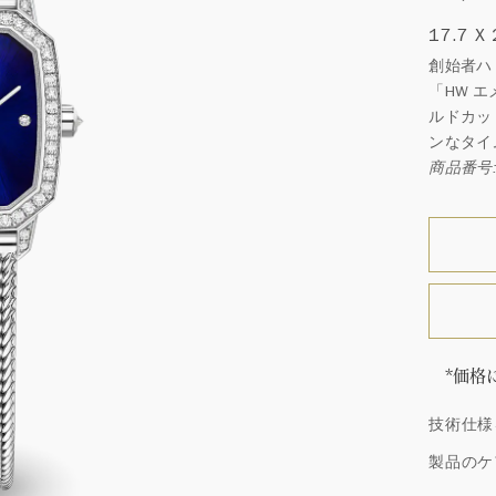
17.7 X
創始者ハ
「HW 
ルドカッ
ンなタイ
商品番号:
*価格
価格は
技術仕様
「同じ
ウィン
製品のケ
厳選さ