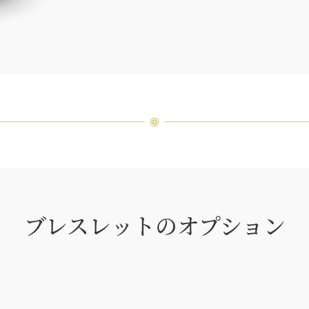
つひと
品間に
場合が
ンまで
ブレスレットのオプション