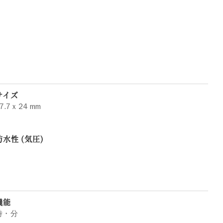
サイズ
7.7 x 24 mm
防水性 (気圧)
機能
時・分