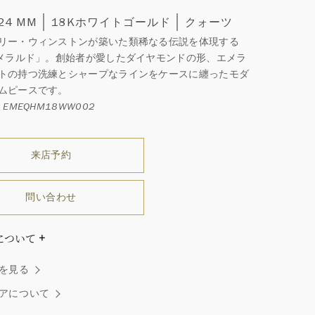
 24 MM
18Kホワイトゴールド
クォーツ
リー・ウィンストンが築いた類稀なる伝説を体現する
エメラルド」。創始者が愛したダイヤモンドの形、エメラ
トの持つ洗練とシャープなラインをケースに纏ったモダ
ムピースです。
 EMEQHM18WW002
来店予約
問い合わせ
について
ブレスレットの長さにより異なります。
を見る
ダイヤモンドはひとつとしてありません」創始者ハリー・
ストンはそう語りました。ハリー・ウィンストンによって
アについて
れた最高品質のダイヤモンド及びジェムストーンは、ひと