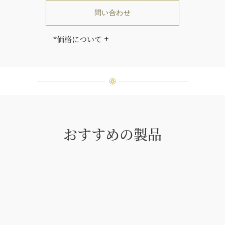
問い合わせ
*価格について
「同じダイヤモンドはひとつとして
ありません」創始者ハリー・ウィン
ストンはそう語りました。ハリー・
ウィンストンによって厳選された最
高品質のダイヤモンド及びジェムス
トーンは、ひとつひとつが唯一無二
の個性を有する天然の素材であるた
め、同製品間においてカラットおよ
おすすめの製品
び石数、クオリティ等が僅かに異な
る場合があります。ご不明な点は、
クライアントインフォメーションま
でお問合せ下さい。