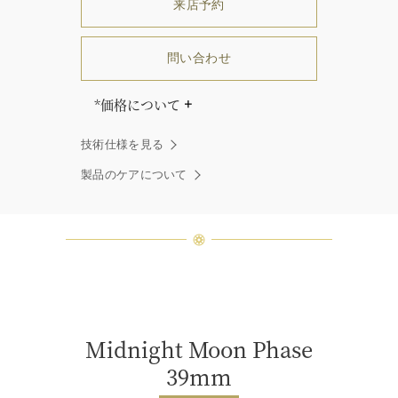
来店予約
問い合わせ
*価格について
「同じダイヤモンドはひとつとして
技術仕様を見る
ありません」創始者ハリー・ウィン
ストンはそう語りました。ハリー・
製品のケアについて
ウィンストンによって厳選された最
高品質のダイヤモンド及びジェムス
トーンは、ひとつひとつが唯一無二
の個性を有する天然の素材であるた
め、同製品間においてカラットおよ
び石数、クオリティ等が僅かに異な
る場合があります。ご不明な点は、
クライアントインフォメーションま
でお問合せ下さい。
Midnight Moon Phase
39mm