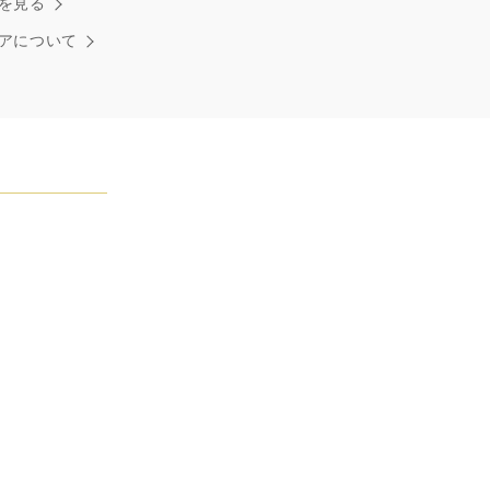
を見る
ストンはそう語りました。ハリー・ウィンストンによって
れた最高品質のダイヤモンド及びジェムストーンは、ひと
アについて
つが唯一無二の個性を有する天然の素材であるため、同製
おいてカラットおよび石数、クオリティ等が僅かに異なる
あります。ご不明な点は、クライアントインフォメーショ
お問合せ下さい。