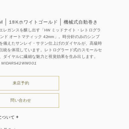
MM
18Kホワイトゴールド
機械式自動巻き
エレガンスを醸し出す「HW ミッドナイト・レトログラ
コンド オートマティック 42mm」。時分針のみのシンプ
を備えたサンレイ・サテン仕上げのダイヤルが、高級時
伝統を体現しています。レトログラード式のスモールセ
、ダイヤルに繊細な魅力と視覚効果を生み出します。
MIDARS42WW001
来店予約
問い合わせ
について
ダイヤモンドはひとつとしてありません」創始者ハリー・