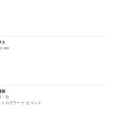
厚さ
0 mm
機能
時・分
レトログラード セコンド