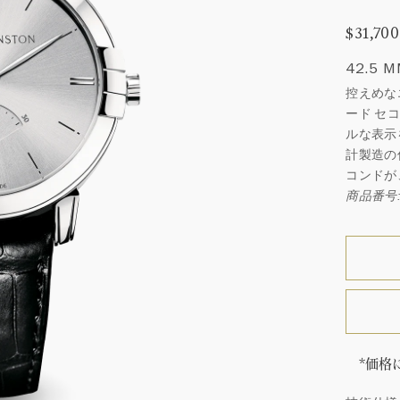
$31,700
42.5 
控えめな
ード セ
ルな表示
計製造の
コンドが
商品番号: 
*価格
「同じ