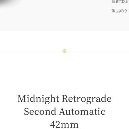
技術仕様
ウィン
厳選さ
製品のケ
つひと
品間に
場合が
ンまで
Midnight Retrograde
Second Automatic
42mm