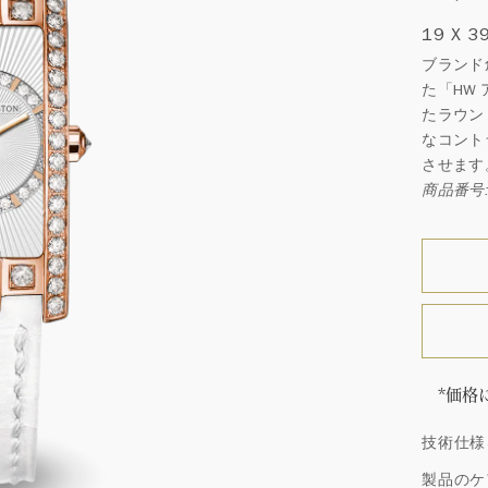
19 X 3
ブランド
た「HW
たラウン
なコント
させます
商品番号: 
*価格
「同じ
技術仕様
ウィン
厳選さ
製品のケ