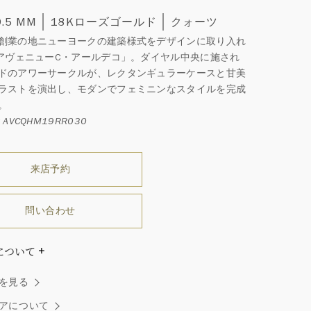
9.5 MM
18Kローズゴールド
クォーツ
創業の地ニューヨークの建築様式をデザインに取り入れ
 アヴェニューC・アールデコ」。ダイヤル中央に施され
ドのアワーサークルが、レクタンギュラーケースと甘美
ラストを演出し、モダンでフェミニンなスタイルを完成
。
AVCQHM19RR030
来店予約
問い合わせ
について
ダイヤモンドはひとつとしてありません」創始者ハリー・
を見る
ストンはそう語りました。ハリー・ウィンストンによって
れた最高品質のダイヤモンド及びジェムストーンは、ひと
アについて