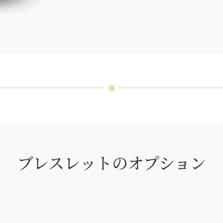
つひと
品間に
場合が
ンまで
ブレスレットのオプション