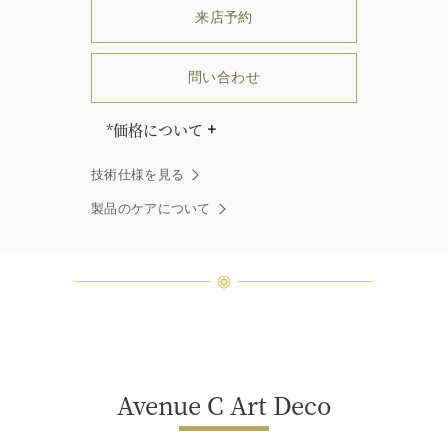
来店予約
問い合わせ
*価格について
「同じダイヤモンドはひとつとして
技術仕様を見る
ありません」創始者ハリー・ウィン
ストンはそう語りました。ハリー・
製品のケアについて
ウィンストンによって厳選された最
高品質のダイヤモンド及びジェムス
トーンは、ひとつひとつが唯一無二
の個性を有する天然の素材であるた
め、同製品間においてカラットおよ
び石数、クオリティ等が僅かに異な
る場合があります。ご不明な点は、
クライアントインフォメーションま
でお問合せ下さい。
Avenue C Art Deco