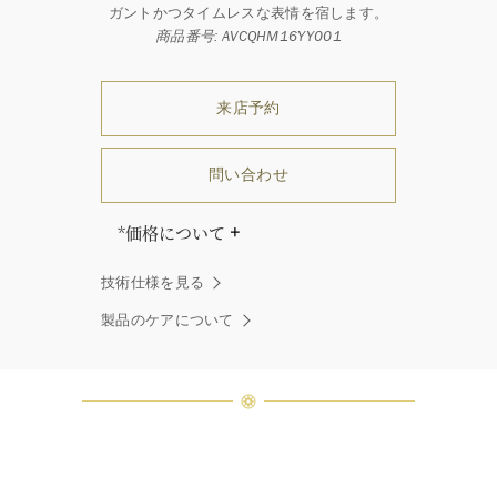
ガントかつタイムレスな表情を宿します。
商品番号: AVCQHM16YY001
来店予約
問い合わせ
*価格について
「同じダイヤモンドはひとつとして
技術仕様を見る
ありません」創始者ハリー・ウィン
ストンはそう語りました。ハリー・
製品のケアについて
ウィンストンによって厳選された最
高品質のダイヤモンド及びジェムス
トーンは、ひとつひとつが唯一無二
の個性を有する天然の素材であるた
め、同製品間においてカラットおよ
び石数、クオリティ等が僅かに異な
る場合があります。ご不明な点は、
クライアントインフォメーションま