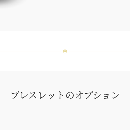
つひと
品間に
場合が
ンまで
ブレスレットのオプション