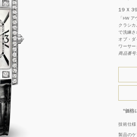
19 X 3
「HW 
クラシカ
で洗練さ
オブ・ダ
ワーサー
商品番号:
*価格
「同じ
技術仕様
ウィン
厳選さ
製品のケ