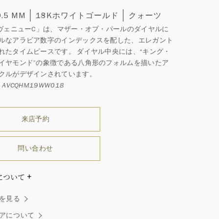
9.5 MM
18Kホワイトゴールド
クォーツ
アヴェニューC」は、マザー・オブ・パールのダイヤルに
ルなアラビア数字のインデックスを配した、エレガント
れたタイムピースです。 ダイヤル中央には、“キング・
イヤモンド”の象徴である八角形のフォルムを描いたア
クルがデザインされています。
 AVCQHM19WW018
来店予約
問い合わせ
について
ダイヤモンドはひとつとしてありません」創始者ハリー・
を見る
ストンはそう語りました。ハリー・ウィンストンによって
れた最高品質のダイヤモンド及びジェムストーンは、ひと
アについて