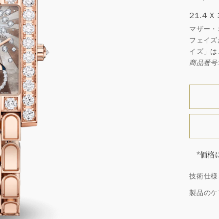
21.4 X
マザー・
フェイズ
イズ」は
商品番号: 
*価格
「同じ
技術仕様
ウィン
厳選さ
製品のケ
つひと
品間に