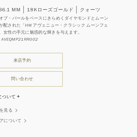
 36.1 MM
18Kローズゴールド
クォーツ
オブ・パールをベースにきらめくダイヤモンドとムーン
が配された「HW アヴェニュー・クラシック ムーンフェ
、女性の手元に魅惑的な輝きを与えます。
AVEQMP21RR002
来店予約
問い合わせ
について
ダイヤモンドはひとつとしてありません」創始者ハリー・
を見る
ストンはそう語りました。ハリー・ウィンストンによって
れた最高品質のダイヤモンド及びジェムストーンは、ひと
アについて
つが唯一無二の個性を有する天然の素材であるため、同製
おいてカラットおよび石数、クオリティ等が僅かに異なる