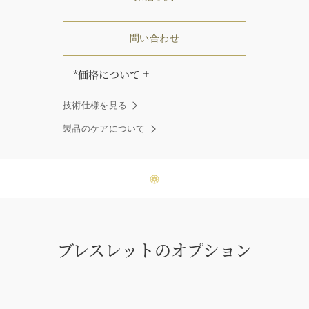
問い合わせ
*価格について
「同じダイヤモンドはひとつとして
技術仕様を見る
ありません」創始者ハリー・ウィン
ストンはそう語りました。ハリー・
製品のケアについて
ウィンストンによって厳選された最
高品質のダイヤモンド及びジェムス
トーンは、ひとつひとつが唯一無二
の個性を有する天然の素材であるた
め、同製品間においてカラットおよ
び石数、クオリティ等が僅かに異な
る場合があります。ご不明な点は、
クライアントインフォメーションま
ブレスレットのオプション
でお問合せ下さい。