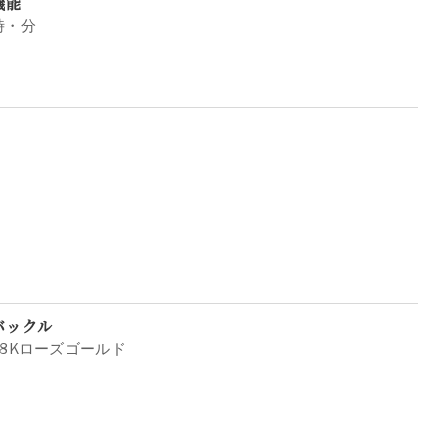
機能
時・分
バックル
18Kローズゴールド