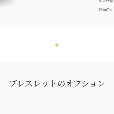
技術仕様
ウィン
厳選さ
製品のケ
つひと
品間に
場合が
ンまで
ブレスレットのオプション