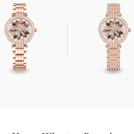
nston Premier Lotus Automatic 31mm
Harry Winston Premier Lo