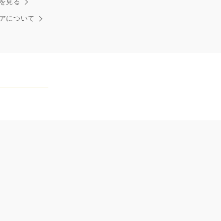
を見る
ストンはそう語りました。ハリー・ウィンストンによって
れた最高品質のダイヤモンド及びジェムストーンは、ひと
アについて
つが唯一無二の個性を有する天然の素材であるため、同製
おいてカラットおよび石数、クオリティ等が僅かに異なる
あります。ご不明な点は、クライアントインフォメーショ
お問合せ下さい。