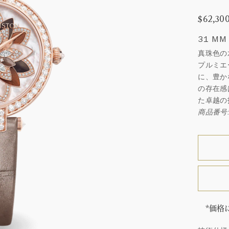
$62,30
31 MM
真珠色の
プルミエ
に、豊か
の存在感
た卓越の
商品番号: 
*価格
「同じ