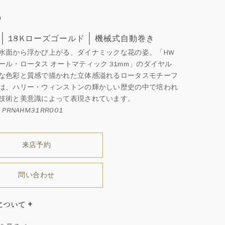
0
18Kローズゴールド
機械式自動巻き
水面から浮かび上がる、ダイナミックな花の姿。「HW
ール・ロータス オートマティック 31mm」のダイヤル
な色彩と質感で描かれた立体感溢れるロータスモチーフ
は、ハリー・ウィンストンの輝かしい歴史の中で培われ
技術と美意識によって表現されています。
PRNAHM31RR001
来店予約
問い合わせ
について
ダイヤモンドはひとつとしてありません」創始者ハリー・