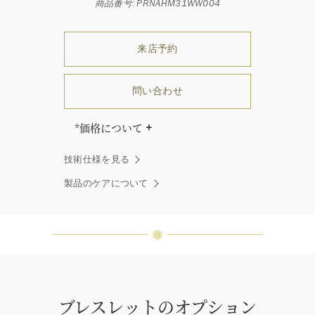
商品番号: PRNAHM31WW004
来店予約
問い合わせ
*価格について
「同じダイヤモンドはひとつとして
技術仕様を見る
ありません」創始者ハリー・ウィン
ストンはそう語りました。ハリー・
製品のケアについて
ウィンストンによって厳選された最
高品質のダイヤモンド及びジェムス
トーンは、ひとつひとつが唯一無二
の個性を有する天然の素材であるた
め、同製品間においてカラットおよ
び石数、クオリティ等が僅かに異な
る場合があります。ご不明な点は、
クライアントインフォメーションま
ブレスレットのオプション
でお問合せ下さい。