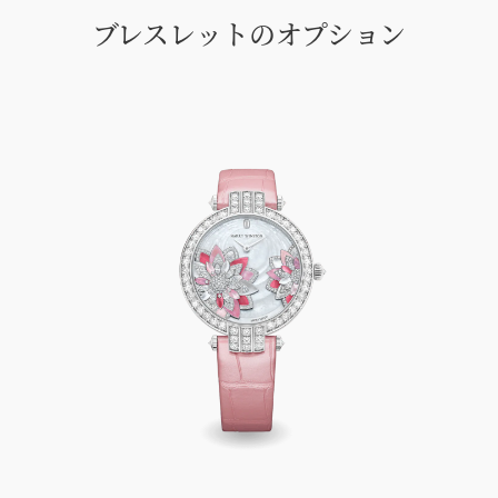
クライアントインフォメーションま
ブレスレットのオプション
でお問合せ下さい。
Harry Winston Premier Lotus Automatic 36mm