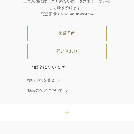
上で永遠に散ることのないロータスモチーフが美
しく咲き続けます。
商品番号: PRNAHM36WW034
来店予約
問い合わせ
*価格について
「同じダイヤモンドはひとつとして
技術仕様を見る
ありません」創始者ハリー・ウィン
ストンはそう語りました。ハリー・
製品のケアについて
ウィンストンによって厳選された最
高品質のダイヤモンド及びジェムス
トーンは、ひとつひとつが唯一無二
の個性を有する天然の素材であるた
め、同製品間においてカラットおよ
び石数、クオリティ等が僅かに異な
る場合があります。ご不明な点は、