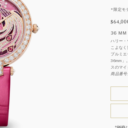
*限定モデ
$64,00
36 MM
ハリー・
こよなく
プルミエ
36mm
スのマイ
商品番号: 
*価格