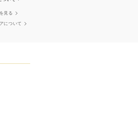
ダイヤモンドはひとつとしてありません」創始者ハリー・
を見る
ストンはそう語りました。ハリー・ウィンストンによって
れた最高品質のダイヤモンド及びジェムストーンは、ひと
アについて
つが唯一無二の個性を有する天然の素材であるため、同製
おいてカラットおよび石数、クオリティ等が僅かに異なる
あります。ご不明な点は、クライアントインフォメーショ
お問合せ下さい。