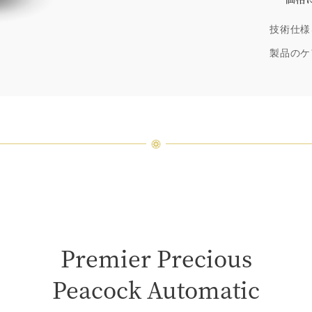
「同じ
技術仕様
ウィン
厳選さ
製品のケ
つひと
品間に
場合が
ンまで
Premier Precious
Peacock Automatic