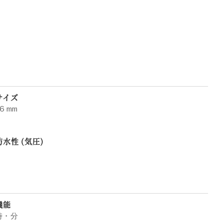
サイズ
6 mm
防水性 (気圧)
機能
時・分