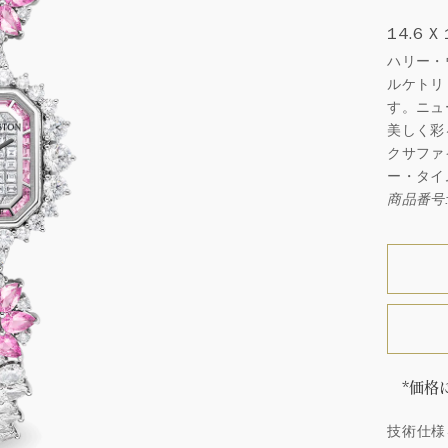
14.6 X
ハリー・
ルケトリ
す。ニュ
美しく彩
クサファ
ー・タイ
商品番号: 
*価格
「同じ
技術仕様
ウィン