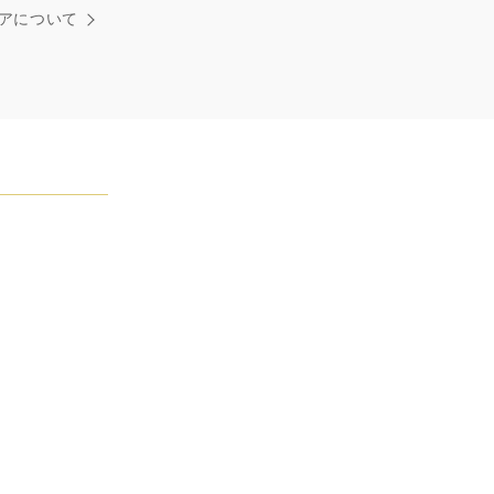
れた最高品質のダイヤモンド及びジェムストーンは、ひと
アについて
つが唯一無二の個性を有する天然の素材であるため、同製
おいてカラットおよび石数、クオリティ等が僅かに異なる
あります。ご不明な点は、クライアントインフォメーショ
お問合せ下さい。