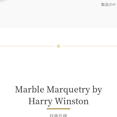
厳選さ
製品のケ
つひと
品間に
場合が
ンまで
Marble Marquetry by
Harry Winston
技術仕様