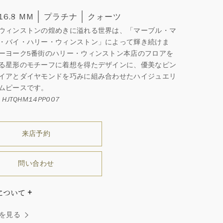
 16.8 MM
プラチナ
クォーツ
ウィンストンの煌めきに溢れる世界は、「マーブル・マ
・バイ・ハリー・ウィンストン」によって輝き続けま
ーヨーク5番街のハリー・ウィンストン本店のフロアを
る星形のモチーフに着想を得たデザインに、優美なピン
イアとダイヤモンドを巧みに組み合わせたハイジュエリ
ムピースです。
HJTQHM14PP007
来店予約
問い合わせ
について
ダイヤモンドはひとつとしてありません」創始者ハリー・
を見る
ストンはそう語りました。ハリー・ウィンストンによって