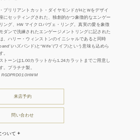
・ブリリアントカット・ダイヤモンドがHとWをデザイ
座にセッティングされた、独創的かつ象徴的なエンゲー
リング、HW マイクロパヴェ・リング。真実の愛を象徴
モダンで洗練されたエンゲージメントリングに記された
“W”は、ハリー・ウィンストンのイニシャルであると同時
sband”(ハズバンド)と“Wife”(ワイフ)という意味も込めら
す。
ストーンは1.00カラットから1.24カラットまでご用意し
す。プラチナ製。
RGDPRD010HWM
来店予約
問い合わせ
について