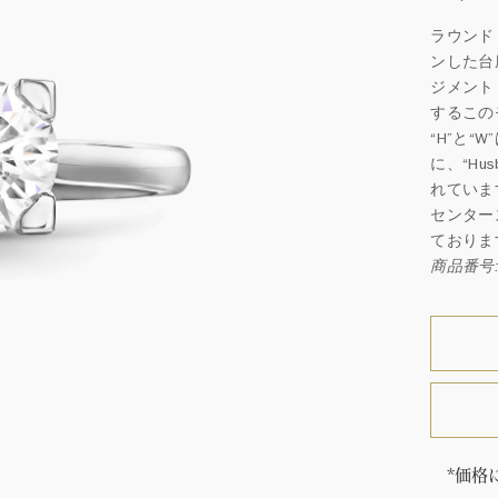
ラウンド
ンした台
ジメント
するこの
“H”と
に、“Hu
れていま
センター
ておりま
商品番号: 
*価格