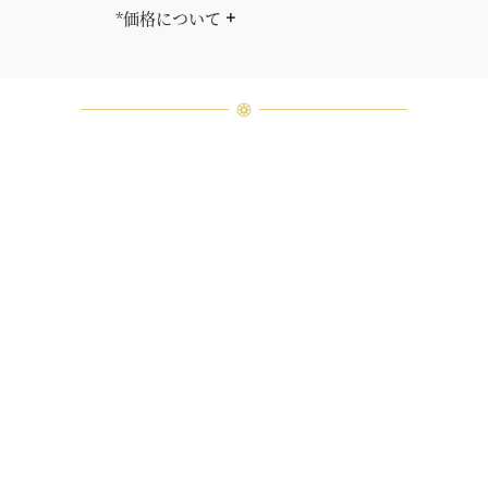
*価格について
「同じダイヤモンドはひとつとして
ありません」創始者ハリー・ウィン
ストンはそう語りました。ハリー・
ウィンストンによって厳選された最
高品質のダイヤモンド及びジェムス
トーンは、ひとつひとつが唯一無二
の個性を有する天然の素材であるた
め、同製品間においてカラットおよ
び石数、クオリティ等が僅かに異な
る場合があります。ご不明な点は、
クライアントインフォメーションま
でお問合せ下さい。