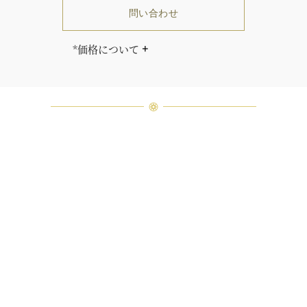
問い合わせ
*価格について
「同じダイヤモンドはひとつとして
ありません」創始者ハリー・ウィン
ストンはそう語りました。ハリー・
ウィンストンによって厳選された最
高品質のダイヤモンド及びジェムス
トーンは、ひとつひとつが唯一無二
の個性を有する天然の素材であるた
め、同製品間においてカラットおよ
び石数、クオリティ等が僅かに異な
る場合があります。ご不明な点は、
クライアントインフォメーションま
でお問合せ下さい。