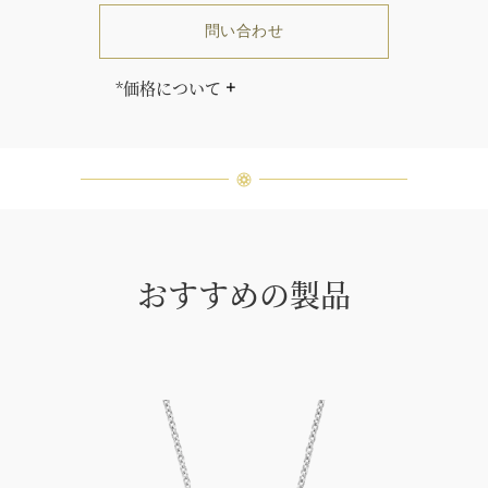
問い合わせ
*価格について
「同じダイヤモンドはひとつとして
ありません」創始者ハリー・ウィン
ストンはそう語りました。ハリー・
ウィンストンによって厳選された最
高品質のダイヤモンド及びジェムス
トーンは、ひとつひとつが唯一無二
の個性を有する天然の素材であるた
め、同製品間においてカラットおよ
おすすめの製品
び石数、クオリティ等が僅かに異な
る場合があります。ご不明な点は、
クライアントインフォメーションま
でお問合せ下さい。